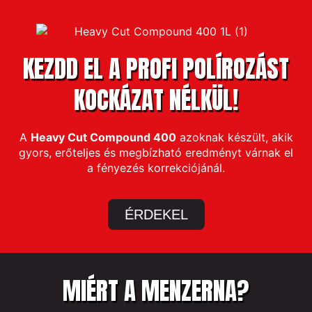
KEZDD EL A PROFI POLÍROZÁST
KOCKÁZAT NÉLKÜL!
A
Heavy Cut Compound 400
azoknak készült, akik
gyors, erőteljes és megbízható eredményt várnak el
a fényezés korrekciójánál.
ÉRDEKEL
MIÉRT A MENZERNA?