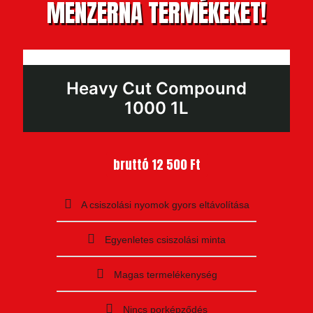
MENZERNA TERMÉKEKET!
Heavy Cut Compound
1000 1L
bruttó 12 500 Ft
A csiszolási nyomok gyors eltávolítása
Egyenletes csiszolási minta
Magas termelékenység
Nincs porképződés