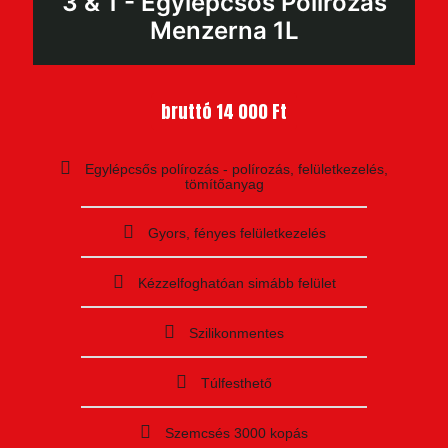
3 & 1 - Egylépcsős Polírozás
Menzerna 1L
bruttó 14 000 Ft
Egylépcsős polírozás - polírozás, felületkezelés,
tömítőanyag
Gyors, fényes felületkezelés
Kézzelfoghatóan simább felület
Szilikonmentes
Túlfesthető
Szemcsés 3000 kopás