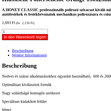
A HONEY CLASSIC professzionális polírozó szivacsot kiváló minős
autófestékek és festékbevonatok mechanikus polírozására és csisz
1,693
Ft
(br.:
2,150
Ft
)
Classic
Polír
In den Warenkorb legen
korong
Narancs
150x25mm
Beschreibung
Menge
Weitere Informationen
Beschreibung
Nedves és száraz alkalmazásokhoz egyaránt használható, 600 és 2600
Optimálisan kiválasztott formák
Nagy szilárdságú homogén szerkezet
Speciálisan kialakított felület
Mittel