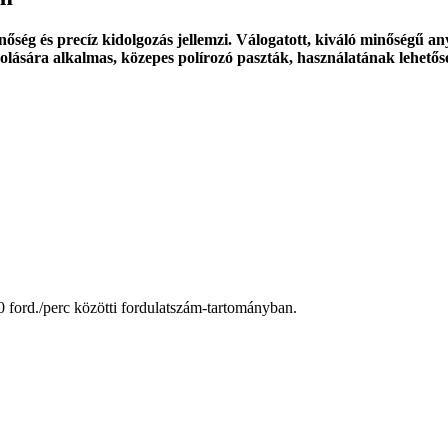
ég és precíz kidolgozás jellemzi. Válogatott, kiváló minőségű any
olására alkalmas, közepes polírozó paszták, használatának lehetős
 ford./perc közötti fordulatszám-tartományban.