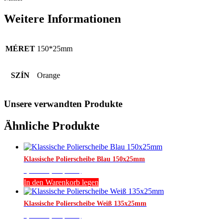
Weitere Informationen
MÉRET
150*25mm
SZÍN
Orange
Unsere verwandten Produkte
Ähnliche Produkte
Klassische Polierscheibe Blau 150x25mm
1,693
Ft
(br.:
2,150
Ft
)
In den Warenkorb legen
Klassische Polierscheibe Weiß 135x25mm
1,575
Ft
(br.:
2,000
Ft
)