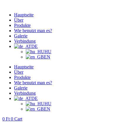
Zum
Inhalt
Hauptseite
springen
Über
Produkte
Wie benutzt man es?
Galerie
Verbindung
DE
HU
EN
Hauptseite
Über
Produkte
Wie benutzt man es?
Galerie
Verbindung
DE
HU
EN
0
Ft
0
Cart