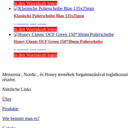
In den Warenkorb legen
Klassische Polierscheibe Blau 135x25mm
1,575
Ft
(br.:
2,000
Ft
)
In den Warenkorb legen
Honey Classic OCF Green 150*30mm Polierscheibe
2,402
Ft
(br.:
3,050
Ft
)
In den Warenkorb legen
Menzerna , Nordic , és Honey termékek forgalmazásával foglalkozunk.
részére.
Nützliche Links
Über
Produkte
Wie benutzt man es?