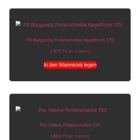
FX Burgundy Polierscheibe Kegelform 175
2,677
Ft
(br.:
3,400
Ft
)
In den Warenkorb legen
Pro Yellow Polierscheibe 150
1,890
Ft
(br.:
2,400
Ft
)