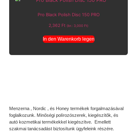
Pro Black Polish Disc 150 PRO
2,362
Ft
(br.:
3,000
Ft
)
In den Warenkorb legen
Menzerna , Nordic , és Honey termékek forgalmazásával
foglalkozunk. Minőségi polírozószerek, kiegészítők, és
autó kozmetikai termékekkel kiegészítve. Emellett
szakmai tanácsadást biztosítunk ügyfeleink részére.