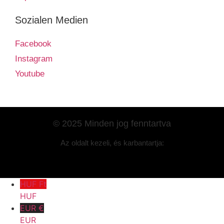
Sozialen Medien
Facebook
Instagram
Youtube
© 2025 Minden jog fenntartva
Az oldalt kezeli, és karbantartja:
HUF Ft
HUF
EUR €
EUR