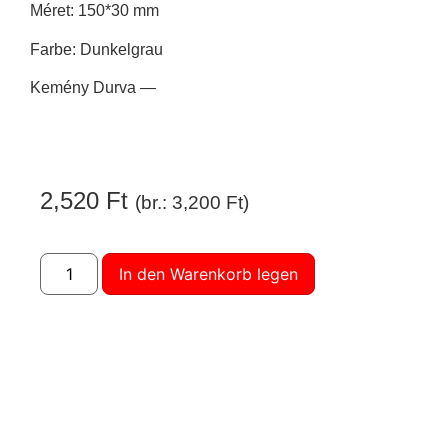
Méret: 150*30 mm
Farbe: Dunkelgrau
Kemény Durva —
2,520
Ft
(br.:
3,200
Ft
)
In den Warenkorb legen