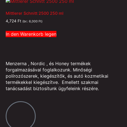
Mittlerer Schnitt 2500 250 ml
4,724
Ft
(br.:
6,000
Ft
)
In den Warenkorb legen
Menzerna , Nordic , és Honey termékek
forgalmazásával foglalkozunk. Minőségi
polírozószerek, kiegészítők, és autó kozmetikai
termékekkel kiegészítve. Emellett szakmai
tanácsadást biztosítunk ügyfeleink részére.