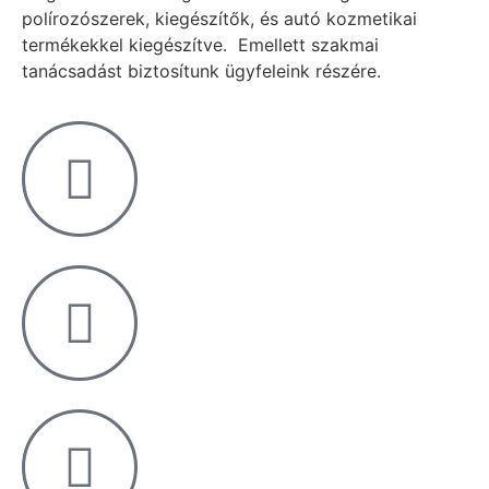
polírozószerek, kiegészítők, és autó kozmetikai
termékekkel kiegészítve. Emellett szakmai
tanácsadást biztosítunk ügyfeleink részére.