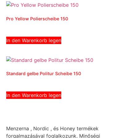
Pro Yellow Polierscheibe 150
1,890
Ft
(br.:
2,400
Ft
)
In den Warenkorb legen
Standard gelbe Politur Scheibe 150
1,181
Ft
(br.:
1,500
Ft
)
In den Warenkorb legen
Menzerna , Nordic , és Honey termékek
forgalmazásával foglalkozunk. Minőségi