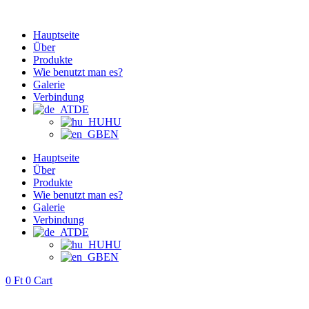
Zum
Inhalt
Hauptseite
springen
Über
Produkte
Wie benutzt man es?
Galerie
Verbindung
DE
HU
EN
Hauptseite
Über
Produkte
Wie benutzt man es?
Galerie
Verbindung
DE
HU
EN
0
Ft
0
Cart