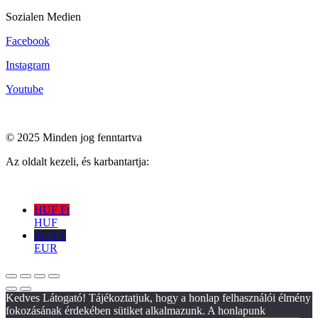
Sozialen Medien
Facebook
Instagram
Youtube
© 2025 Minden jog fenntartva
Az oldalt kezeli, és karbantartja:
HUF Ft
HUF
EUR €
EUR
Kedves Látogató! Tájékoztatjuk, hogy a honlap felhasználói élmény
fokozásának érdekében sütiket alkalmazunk. A honlapunk