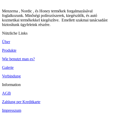
Menzerna , Nordic , és Honey termékek forgalmazásával
foglalkozunk. Minőségi polírozószerek, kiegészítők, és autó
kozmetikai termékekkel kiegészítve. Emellett szakmai tanácsadást
biztosítunk ügyfeleink részére.
Nützliche Links
Über
Produkte
Wie benutzt man es?
Galerie
Verbindung
Information
AGB
Zahlung per Kreditkarte
Impresszum