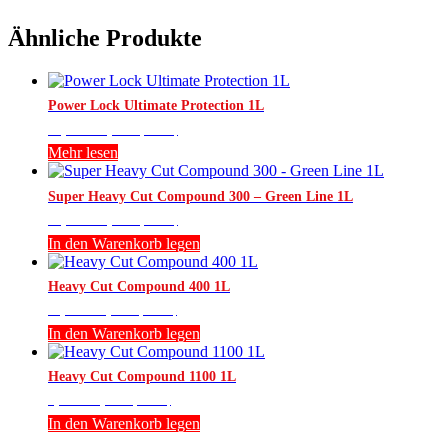
Ähnliche Produkte
Power Lock Ultimate Protection 1L
13,780
Ft
(br.:
17,500
Ft
)
Mehr lesen
Super Heavy Cut Compound 300 – Green Line 1L
12,992
Ft
(br.:
16,500
Ft
)
In den Warenkorb legen
Heavy Cut Compound 400 1L
11,024
Ft
(br.:
14,000
Ft
)
In den Warenkorb legen
Heavy Cut Compound 1100 1L
9,055
Ft
(br.:
11,500
Ft
)
In den Warenkorb legen