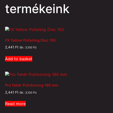
termékeink
FX Yellow Polishing Disc 150
2,441
Ft
(Br.:
3,100
Ft
)
Add to basket
Pro Fehér Polírkorong 180 mm
2,441
Ft
(Br.:
3,100
Ft
)
Read more