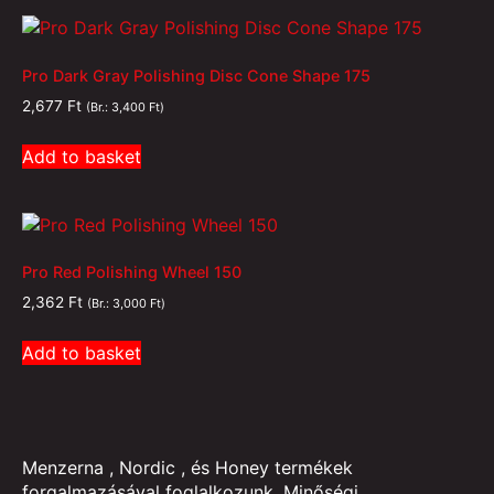
Pro Dark Gray Polishing Disc Cone Shape 175
2,677
Ft
(Br.:
3,400
Ft
)
Add to basket
Pro Red Polishing Wheel 150
2,362
Ft
(Br.:
3,000
Ft
)
Add to basket
Menzerna , Nordic , és Honey termékek
forgalmazásával foglalkozunk. Minőségi