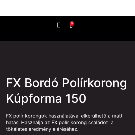
0
Use it like this
FX Bordó Polírkorong
Kúpforma 150
FX polír korongok használatával elkerülhető a matt
hatás. Használja az FX polír korong családot a
tökéletes eredmény eléréséhez.