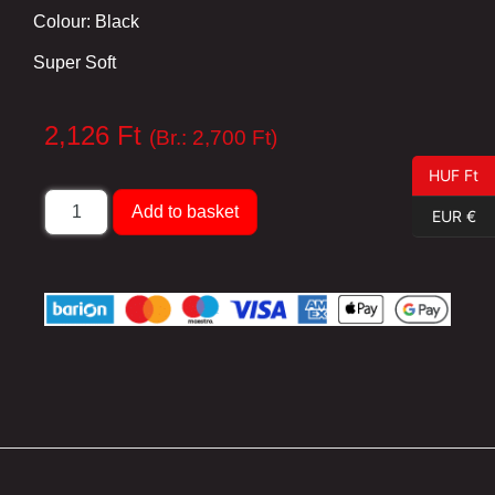
Colour: Black
Super Soft
2,126
Ft
(Br.:
2,700
Ft
)
HUF Ft
Add to basket
EUR €