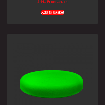
2,441
Ft
(Br.:
3,100
Ft
)
Add to basket