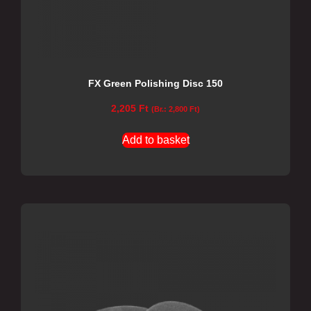
FX Green Polishing Disc 150
2,205
Ft
(Br.:
2,800
Ft
)
Add to basket