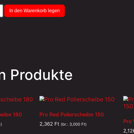
In den Warenkorb legen
n Produkte
heibe 180
Pro Red Polierscheibe 150
Pro 
2,362
Ft
t
)
(br.:
3,000
Ft
)
2,1