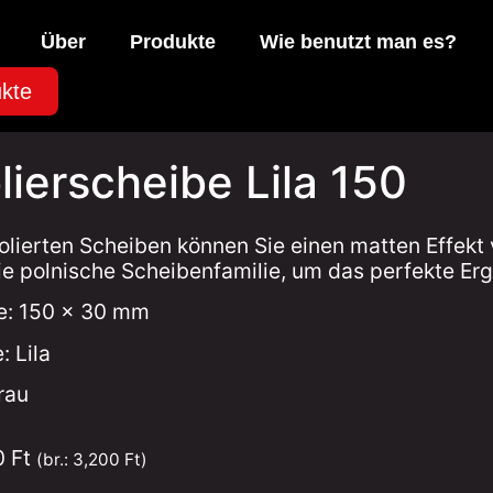
Über
Produkte
Wie benutzt man es?
kte
lierscheibe Lila 150
olierten Scheiben können Sie einen matten Effek
ie polnische Scheibenfamilie, um das perfekte Erg
e: 150 x 30 mm
: Lila
rau
0
Ft
(br.:
3,200
Ft
)