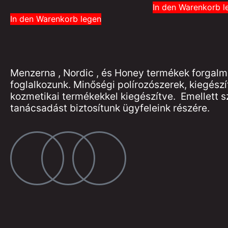
In den Warenkorb l
In den Warenkorb legen
Menzerna , Nordic , és Honey termékek forgal
foglalkozunk. Minőségi polírozószerek, kiegészí
kozmetikai termékekkel kiegészítve. Emellett 
tanácsadást biztosítunk ügyfeleink részére.