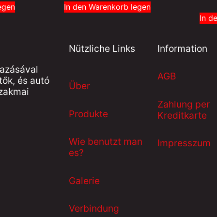
egen
In den Warenkorb legen
In d
Nützliche Links
Information
mazásával
AGB
tők, és autó
Über
szakmai
Zahlung per
Produkte
Kreditkarte
Wie benutzt man
Impresszum
es?
Galerie
Verbindung