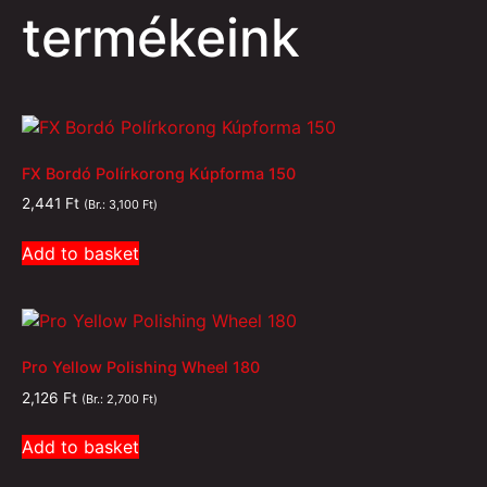
termékeink
FX Bordó Polírkorong Kúpforma 150
2,441
Ft
(Br.:
3,100
Ft
)
Add to basket
Pro Yellow Polishing Wheel 180
2,126
Ft
(Br.:
2,700
Ft
)
Add to basket