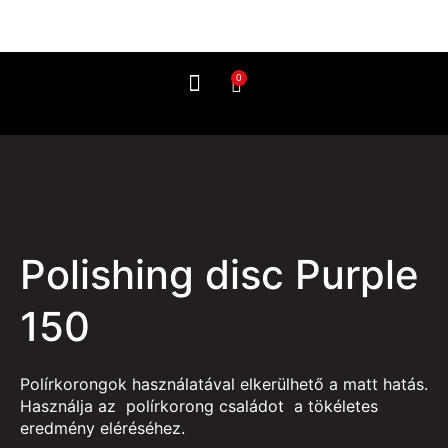
0
Use it like this
Polishing disc Purple
150
Polírkorongok használatával elkerülhető a matt hatás.
Használja az polírkorong családot a tökéletes
eredmény eléréséhez.