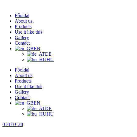
Skip
to
Főoldal
content
About us
Products
Use it like this
Gallery
Contact
EN
DE
HU
Főoldal
About us
Products
Use it like this
Gallery
Contact
EN
DE
HU
0
Ft
0
Cart