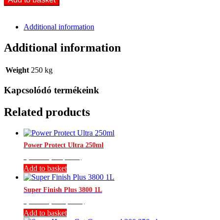
3500
250ml
quantity
Additional information
Additional information
Weight
250 kg
Kapcsolódó termékeink
Related products
Power Protect Ultra 250ml
4,331
Ft
(Br.:
5,500
Ft
)
Add to basket
Super Finish Plus 3800 1L
9,449
Ft
(Br.:
12,000
Ft
)
Add to basket