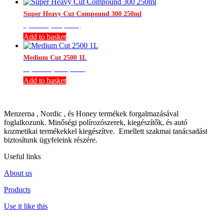
Super Heavy Cut Compound 300 250ml
4,724
Ft
(Br.:
6,000
Ft
)
Add to basket
Medium Cut 2500 1L
11,496
Ft
(Br.:
14,600
Ft
)
Add to basket
Menzerna , Nordic , és Honey termékek forgalmazásával
foglalkozunk. Minőségi polírozószerek, kiegészítők, és autó
kozmetikai termékekkel kiegészítve. Emellett szakmai tanácsadást
biztosítunk ügyfeleink részére.
Useful links
About us
Products
Use it like this