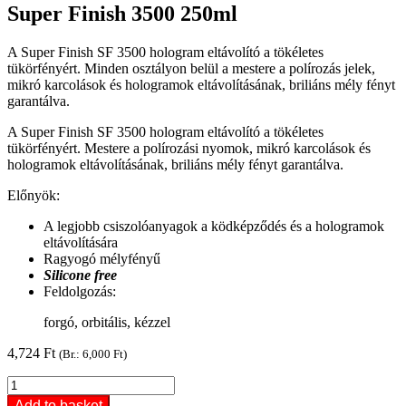
Super Finish 3500 250ml
A Super Finish SF 3500 hologram eltávolító a tökéletes
tükörfényért. Minden osztályon belül a mestere a polírozás jelek,
mikró karcolások és hologramok eltávolításának, briliáns mély fényt
garantálva.
A Super Finish SF 3500 hologram eltávolító a tökéletes
tükörfényért. Mestere a polírozási nyomok, mikró karcolások és
hologramok eltávolításának, briliáns mély fényt garantálva.
Előnyök:
A legjobb csiszolóanyagok a ködképződés és a hologramok
eltávolítására
Ragyogó mélyfényű
Silicone free
Feldolgozás:
forgó, orbitális, kézzel
4,724
Ft
(Br.:
6,000
Ft
)
Super
Finish
Add to basket