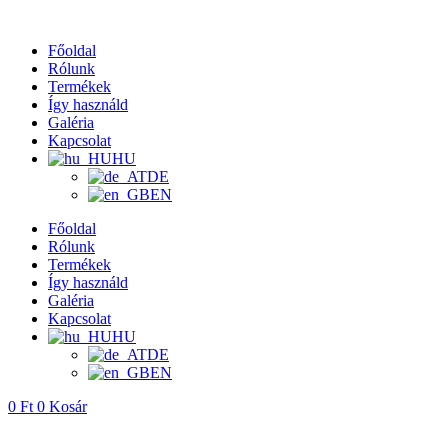
Ugrás
a
Főoldal
tartalomhoz
Rólunk
Termékek
Így használd
Galéria
Kapcsolat
HU
DE
EN
Főoldal
Rólunk
Termékek
Így használd
Galéria
Kapcsolat
HU
DE
EN
0
Ft
0
Kosár