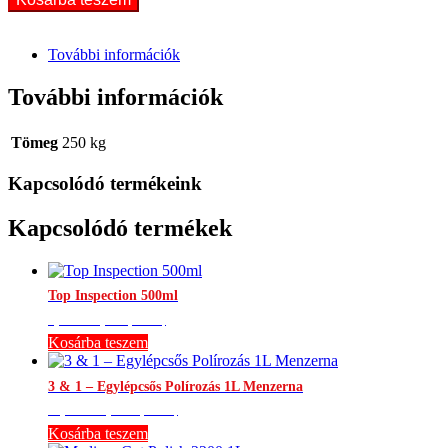
3500
250ml
mennyiség
További információk
További információk
Tömeg
250 kg
Kapcsolódó termékeink
Kapcsolódó termékek
Top Inspection 500ml
3,150
Ft
(Br.:
4,000
Ft
)
Kosárba teszem
3 & 1 – Egylépcsős Polírozás 1L Menzerna
11,024
Ft
(Br.:
14,000
Ft
)
Kosárba teszem