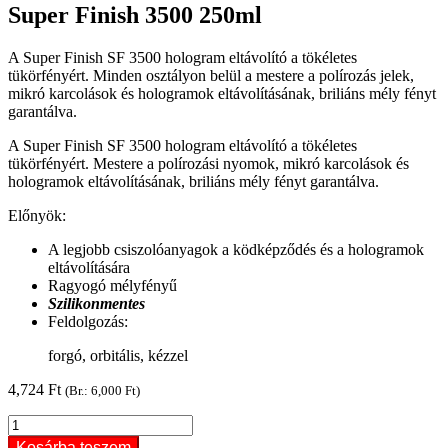
Super Finish 3500 250ml
A Super Finish SF 3500 hologram eltávolító a tökéletes
tükörfényért. Minden osztályon belül a mestere a polírozás jelek,
mikró karcolások és hologramok eltávolításának, briliáns mély fényt
garantálva.
A Super Finish SF 3500 hologram eltávolító a tökéletes
tükörfényért. Mestere a polírozási nyomok, mikró karcolások és
hologramok eltávolításának, briliáns mély fényt garantálva.
Előnyök:
A legjobb csiszolóanyagok a ködképződés és a hologramok
eltávolítására
Ragyogó mélyfényű
Szilikonmentes
Feldolgozás:
forgó, orbitális, kézzel
4,724
Ft
(Br.:
6,000
Ft
)
Super
Finish
Kosárba teszem