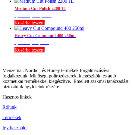
Medium Cut Polish 2200 1L
9,449
Ft
(Br.:
12,000
Ft
)
Kosárba teszem
Heavy Cut Compound 400 250ml
4,724
Ft
(Br.:
6,000
Ft
)
Kosárba teszem
Menzerna , Nordic , és Honey termékek forgalmazásával
foglalkozunk. Minőségi polírozószerek, kiegészítők, és autó
kozmetikai termékekkel kiegészítve. Emellett szakmai tanácsadást
biztosítunk ügyfeleink részére.
Hasznos linkek
Rólunk
Termékek
Így használd