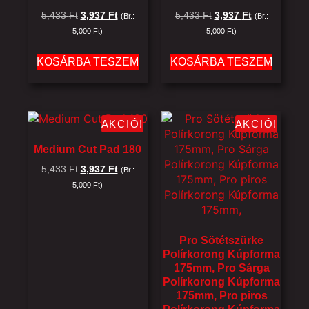
5,433
Ft
3,937
Ft
5,433
Ft
3,937
Ft
(Br.:
(Br.:
5,000
Ft
)
5,000
Ft
)
KOSÁRBA TESZEM
KOSÁRBA TESZEM
AKCIÓ!
AKCIÓ!
Medium Cut Pad 180
5,433
Ft
3,937
Ft
(Br.:
5,000
Ft
)
Pro Sötétszürke
Polírkorong Kúpforma
175mm, Pro Sárga
Polírkorong Kúpforma
175mm, Pro piros