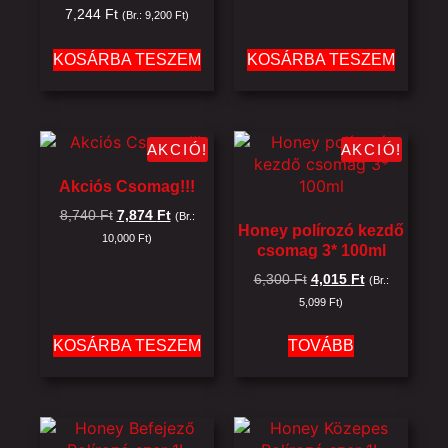
7,244
Ft
(Br.:
9,200
Ft
)
KOSÁRBA TESZEM
KOSÁRBA TESZEM
AKCIÓ!
AKCIÓ!
Akciós Csomag!!!
8,740
Ft
7,874
Ft
(Br.:
Honey polírozó kezdő
10,000
Ft
)
csomag 3* 100ml
6,300
Ft
4,015
Ft
(Br.:
5,099
Ft
)
KOSÁRBA TESZEM
TOVÁBB