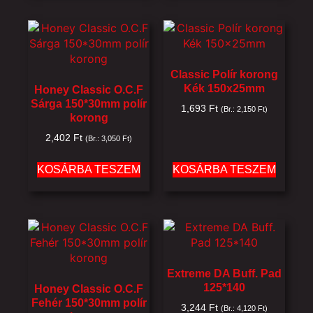
Classic Polír korong
Kék 150x25mm
Honey Classic O.C.F
Sárga 150*30mm polír
1,693
Ft
(Br.:
2,150
Ft
)
korong
2,402
Ft
(Br.:
3,050
Ft
)
KOSÁRBA TESZEM
KOSÁRBA TESZEM
Extreme DA Buff. Pad
125*140
Honey Classic O.C.F
Fehér 150*30mm polír
3,244
Ft
(Br.:
4,120
Ft
)