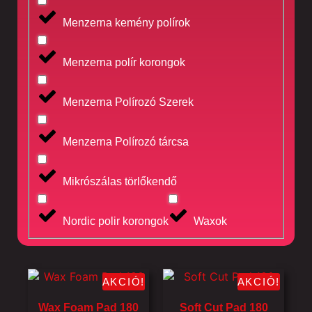
Menzerna kemény polírok
Menzerna polír korongok
Menzerna Polírozó Szerek
Menzerna Polírozó tárcsa
Mikrószálas törlőkendő
Nordic polir korongok
Waxok
AKCIÓ!
AKCIÓ!
Wax Foam Pad 180
Soft Cut Pad 180