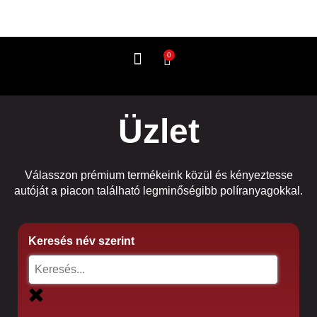
0
Így használd
Üzlet
Válasszon prémium termékeink közül és kényeztesse
autóját a piacon található legminőségibb políranyagokkal.
Keresés név szerint