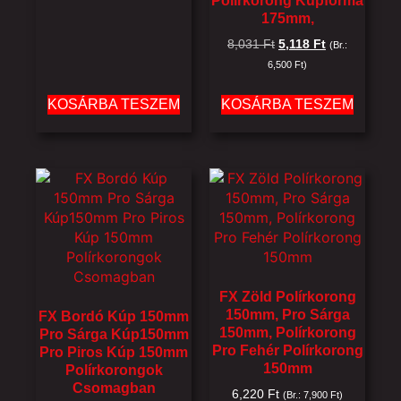
Polírkorong Kúpforma
175mm,
8,031
Ft
5,118
Ft
(Br.:
6,500
Ft
)
KOSÁRBA TESZEM
KOSÁRBA TESZEM
FX Zöld Polírkorong
150mm, Pro Sárga
FX Bordó Kúp 150mm
150mm, Polírkorong
Pro Sárga Kúp150mm
Pro Fehér Polírkorong
Pro Piros Kúp 150mm
150mm
Polírkorongok
Csomagban
6,220
Ft
(Br.:
7,900
Ft
)