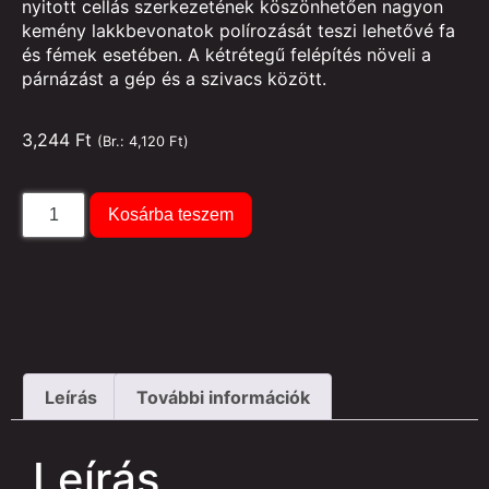
nyitott cellás szerkezetének köszönhetően nagyon
kemény lakkbevonatok polírozását teszi lehetővé fa
és fémek esetében. A kétrétegű felépítés növeli a
párnázást a gép és a szivacs között.
3,244
Ft
(Br.:
4,120
Ft
)
Kosárba teszem
Leírás
További információk
Leírás