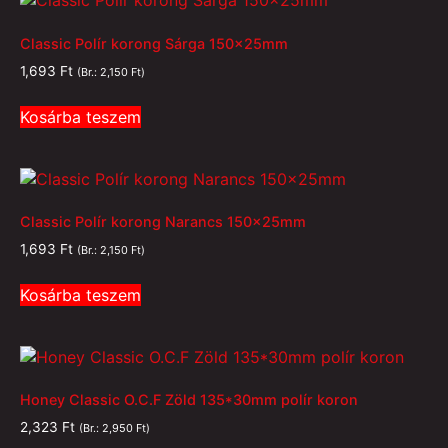
Classic Polír korong Sárga 150x25mm
1,693
Ft
(Br.:
2,150
Ft
)
Kosárba teszem
Classic Polír korong Narancs 150x25mm
1,693
Ft
(Br.:
2,150
Ft
)
Kosárba teszem
Honey Classic O.C.F Zöld 135*30mm polír koron
2,323
Ft
(Br.:
2,950
Ft
)