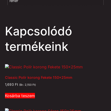
fehér
Kapcsolódó
termékeink
Classic Polír korong Fekete 150x25mm
1,693
Ft
(Br.:
2,150
Ft
)
Kosárba teszem