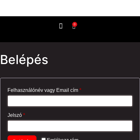
0
Így használd
Belépés
Felhasználónév vagy Email cím
*
Jelszó
*