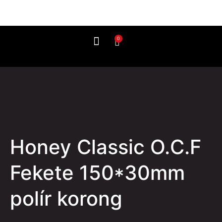
0
Így használd
Honey Classic O.C.F
Fekete 150*30mm
polír korong