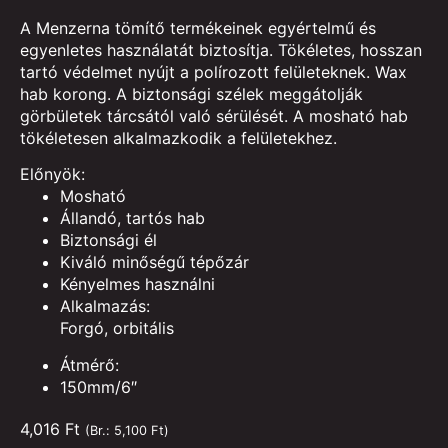
A Menzerna tömítő termékeinek egyértelmű és
egyenletes használatát biztosítja. Tökéletes, hosszan
tartó védelmet nyújt a polírozott felületeknek. Wax
hab korong. A biztonsági szélek meggátolják
görbületek tárcsától való sérülését. A mosható hab
tökéletesen alkalmazkodik a felületekhez.
Előnyök:
Mosható
Állandó, tartós hab
Biztonsági él
Kiváló minőségű tépőzár
Kényelmes használni
Alkalmazás:
Forgó, orbitális
Átmérő:
150mm/6″
4,016
Ft
(Br.:
5,100
Ft
)